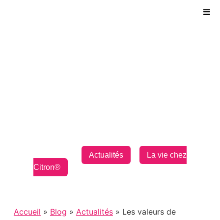
Citron.io
Les valeurs de
Citron® !
Le
9 novembre 2022
Catégories :
,
Actualités
La vie chez
Citron®
Accueil
»
Blog
»
Actualités
» Les valeurs de