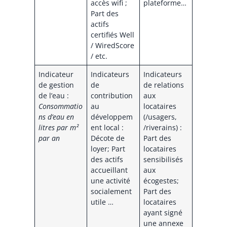
accès wifi ;
plateforme…
Part des
actifs
certifiés Well
/ WiredScore
/ etc.
Indicateur
Indicateurs
Indicateurs
de gestion
de
de relations
de l’eau :
contribution
aux
Consommatio
au
locataires
ns d’eau en
développem
(/usagers,
litres par m²
ent local :
/riverains) :
par an
Décote de
Part des
loyer; Part
locataires
des actifs
sensibilisés
accueillant
aux
une activité
écogestes;
socialement
Part des
utile …
locataires
ayant signé
une annexe