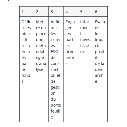
1
2
3
4
5
6
Défin
Mett
Indiq
Enga
Infor
Évalu
ir les
re en
uer
ger
mer
er
obje
place
les
les
les
les
ctifs
une
critèr
parti
inves
impa
rech
méth
es
es
tisse
cts
erch
odol
ESG
pren
urs
posit
és
ogie
de
ante
ifs
par
d’ana
const
s
de la
le
lyse
ructi
dém
fond
on et
arch
s
de
e
gesti
on
du
porte
feuill
e