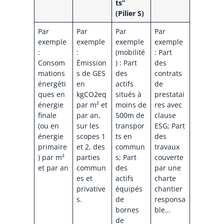
ts”
(Pilier S)
Par
Par
Par
Par
exemple
exemple
exemple
exemple
:
:
(mobilité
: Part
Consom
Émission
) : Part
des
mations
s de GES
des
contrats
énergéti
en
actifs
de
ques en
kgCO2eq
situés à
prestatai
énergie
par m² et
moins de
res avec
finale
par an,
500m de
clause
(ou en
sur les
transpor
ESG; Part
énergie
scopes 1
ts en
des
primaire
et 2, des
commun
travaux
) par m²
parties
s; Part
couverte
et par an
commun
des
par une
es et
actifs
charte
privative
équipés
chantier
s.
de
responsa
bornes
ble…
de