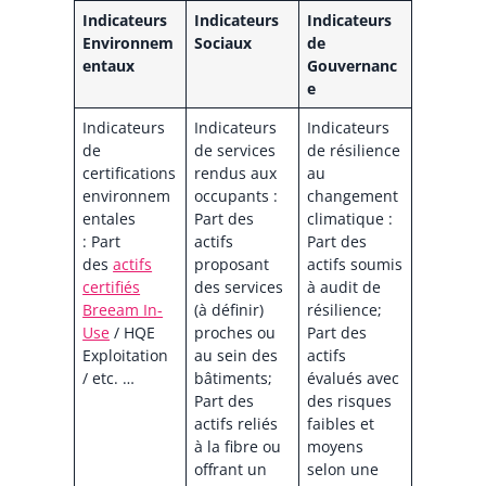
Indicateurs
Indicateurs
Indicateurs
Environnem
Sociaux
de
entaux
Gouvernanc
e
Indicateurs
Indicateurs
Indicateurs
de
de services
de résilience
certifications
rendus aux
au
environnem
occupants :
changement
entales
Part des
climatique :
: Part
actifs
Part des
des
actifs
proposant
actifs soumis
certifiés
des services
à audit de
Breeam In-
(à définir)
résilience;
Use
/ HQE
proches ou
Part des
Exploitation
au sein des
actifs
/ etc. …
bâtiments;
évalués avec
Part des
des risques
actifs reliés
faibles et
à la fibre ou
moyens
offrant un
selon une