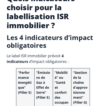
choisir pour la
labellisation ISR
immobilier ?
Les 4 indicateurs d’impact
obligatoires
Le label ISR immobilier prévoit
4
indicateurs
d’impact obligatoires :
“Perfor
“Émissio
“Mobilit
“Gestion
mance
ns de
é” ou
de la
énergéti
Gaz à
“Santé
chaîne
que”
Effet de
et
d’approv
(Pilier E)
Serre”
confort
isionne
(Pilier E)
des
ment”
occupan
(Pilier G)