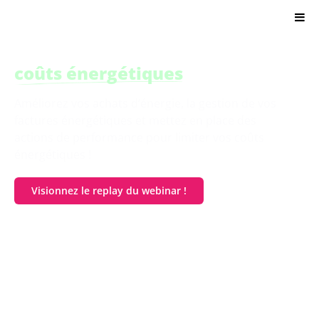
Citron.io
Réduisez vos
coûts énergétiques
Améliorez vos achats d’énergie, la gestion de vos
factures énergétiques et mettez en place des
actions de performance pour limiter vos coûts
énergétiques !
Visionnez le replay du webinar !
Visionner la masterclass