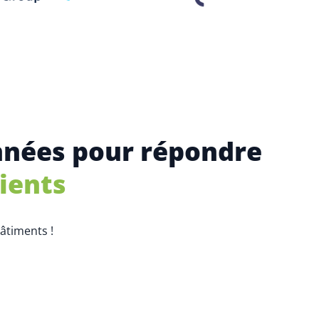
nnées pour répondre
lients
âtiments !