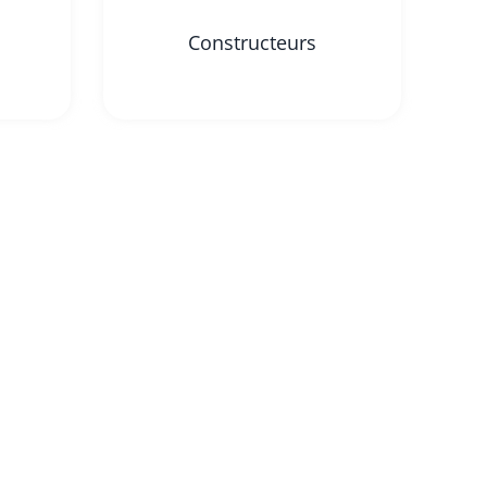
Constructeurs
le partage des
 également
s données