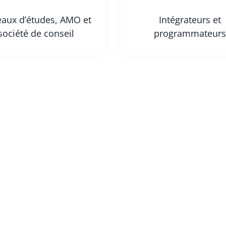
aux d’études, AMO et
Intégrateurs et
société de conseil
programmateurs
connecteurs mis en place dans le cadre du partenariat entre
Twimm
et Citron®, 
érationnelles permet une gestion efficace des bons d’intervention. Twimm peut
es pièces comptables de Citron®, telles que les factures d’énergie, ainsi que le
des sondes de température ou des systèmes de comptage d’énergie.
 Chassande
 de la communication