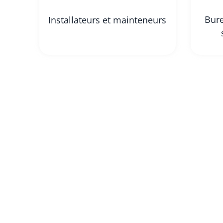
Bure
Installateurs et mainteneurs
Grâce aux 
données op
récupérer l
provenant 
Catherine
Directrice