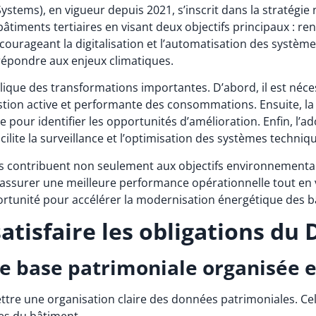
tems), en vigueur depuis 2021, s’inscrit dans la stratégie n
timents tertiaires en visant deux objectifs principaux : renf
ncourageant la digitalisation et l’automatisation des systèm
 répondre aux enjeux climatiques.
lique des transformations importantes. D’abord, il est néc
ion active et performante des consommations. Ensuite, la m
our identifier les opportunités d’amélioration. Enfin, l’a
ilite la surveillance et l’optimisation des systèmes techniq
es contribuent non seulement aux objectifs environnementau
’assurer une meilleure performance opérationnelle tout en v
ortunité pour accélérer la modernisation énergétique des b
isfaire les obligations du 
ne base patrimoniale organisée e
re une organisation claire des données patrimoniales. Cela