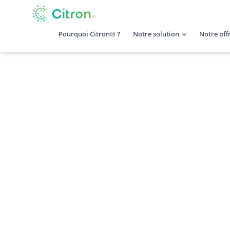
Pourquoi Citron® ?
Notre solution
Notre off
Quelles sont les f
Système de Manage
exigences du Décr
Le
19 décembre 2024