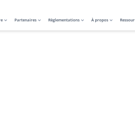
re
Partenaires
Règlementations
À propos
Ressour
onctionnalités indispe
ment de l’Énergie po
et BACS ?