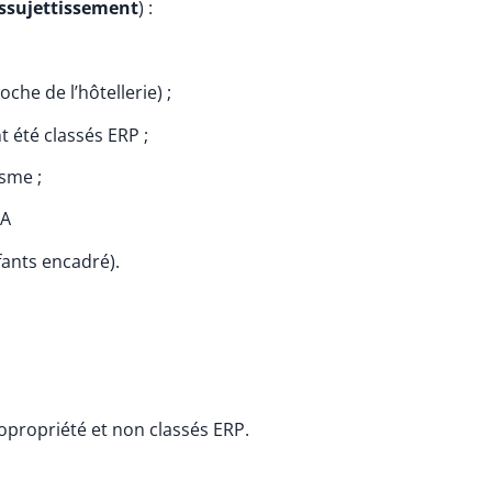
’assujettissement
) :
che de l’hôtellerie) ;
 été classés ERP ;
isme ;
PA
fants encadré).
propriété et non classés ERP.