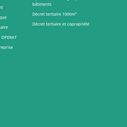
bâtiments
nt
Décret tertiaire 1000m²
ique
Décret tertiaire et copropriété
iaire
e OPERAT
reprise