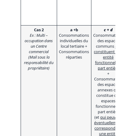
exté
rest
resp
du p
Cas 2
a +b
c + d
Reflè
Ex : Multi –
Consommations
Consommations
con
occupation dans
individuelles du
des espaces
dont
un Centre
local tertiaire +
communs
qui
dire
commercial
Consommations
constituent une
chac
(Mail sous la
réparties
entité
lots
responsabilité du
fonctionnelle à
Main
propriétaire)
part entière
resp
+
dire
Consommation
prop
des espaces
de l
annexes qui
copr
constitue des
les
espaces
con
fonctionnels à
des
part entière
et d
(et
qui peuvent
espa
éventuellement
ann
correspondre à
une entité