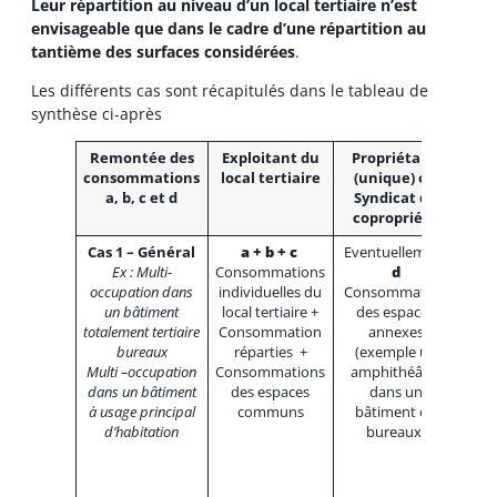
Leur répartition au niveau d’un local tertiaire n’est
envisageable que dans le cadre d’une répartition au
tantième des surfaces considérées
.
Les différents cas sont récapitulés dans le tableau de
synthèse ci-après
Remontée des
Exploitant du
Propriétaire
Com
consommations
local tertiaire
(unique) ou
a, b, c et d
Syndicat de
copropriété
Cas 1
– Général
a + b + c
Eventuellement
Reflè
Ex : Multi-
Consommations
d
con
occupation dans
individuelles du
Consommation
dont
un bâtiment
local tertiaire +
des espaces
dire
totalement tertiaire
Consommation
annexes
chac
bureaux
réparties +
(exemple un
lots
Multi –occupation
Consommations
amphithéâtre
Seuls
dans un bâtiment
des espaces
dans un
espa
à usage principal
communs
bâtiment de
ann
d’habitation
bureaux)
(esp
pouv
loué
« pe