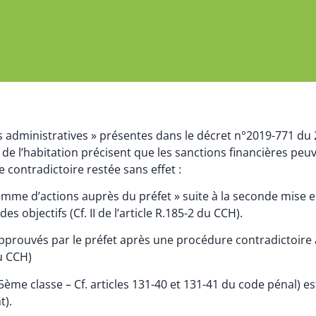
s administratives » présentes dans le décret n°2019-771 du 23 
t de l’habitation précisent que les sanctions financières pe
ontradictoire restée sans effet :
gramme d’actions auprès du préfet » suite à la seconde mise
 objectifs (Cf. II de l’article R.185-2 du CCH).
rouvés par le préfet après une procédure contradictoire à 
du CCH)
5ème classe – Cf. articles 131-40 et 131-41 du code pénal) 
t).