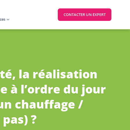
CONTACTER UN EXPERT
ces
é, la réalisation
e à l’ordre du jour
 un chauffage /
 pas) ?